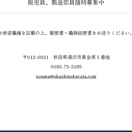
販売員、製造部員随時募集中
※希望職種を記載の上、履歴書・職務経歴書をお送りください
情報
秋田との関わり
ニュ
秋田の食材
ニュ
〒012-0021 秋田県湯沢市黄金原１番地
0183-73-5185
地元との連携
お知
soumu@okashinokurata.com
新商
イベ
プレ